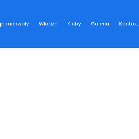
je i uchwały
Władze
Kluby
Galeria
Kontak