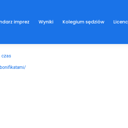
ndarz imprez
Wyniki
Kolegium sędziów
Licenc
 etap I i II
a czas
bonifikatami/