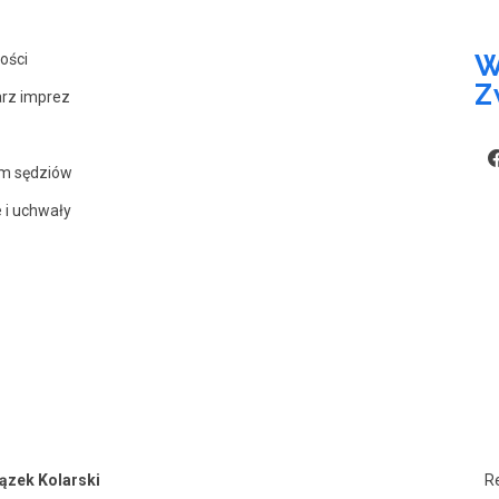
W
ości
Z
rz imprez
um sędziów
e i uchwały
zek Kolarski
R