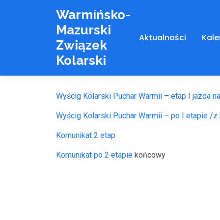
Warmińsko-
Mazurski
Aktualności
Kale
Związek
Kolarski
Strona główna
»
Wyścig Kolarski Puchar Warmii –
Wyścig Kolarski Puchar Warmii – etap I jazda n
Wyścig Kolarski Puchar Warmii – po I etapie /z 
Komunikat 2 etap
Komunikat po 2 etapie
końcowy